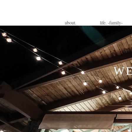
about.
life. -family-
WE