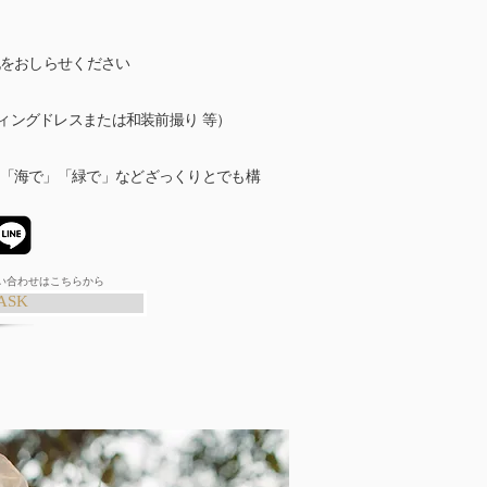
の事前打ち合わせ
記をおしらせください
ィングドレスまたは和装前撮り 等）
は「海で」「緑で」などざっくりとでも構
問い合わせはこちらから
ASK