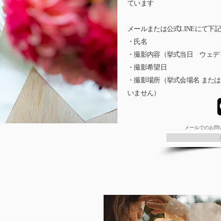
ています
カメラマンと
メールまたは公式LINEにて下
OK
・氏名
・撮影内容（挙式当日 ウェデ
・撮影希望日
・撮影場所
（挙式会場名 また
いません）
​メールでのお