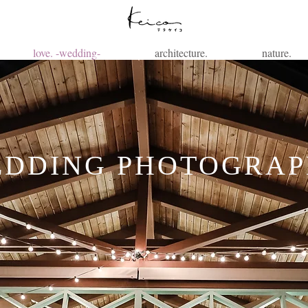
love. -wedding-
architecture.
nature.
DDING PHOTOGRA