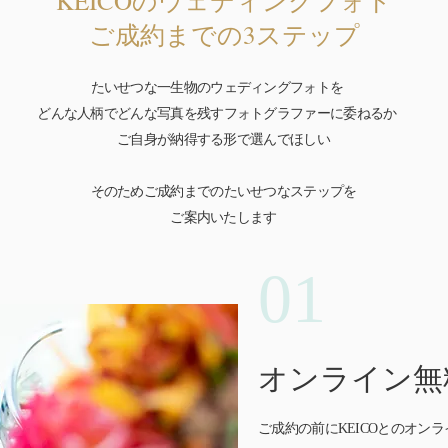
KEICOのウェディングフォト
​ご成約までの3ステップ
たいせつな一生物のウェディングフォトを
どんな人柄でどんな写真を残す
フォトグラファーに委ねるか
ご自身が納得する形で選んでほしい
そのためご成約までのたいせつなステップを
​ご案内いたします
01
01
​オンライン
ご成約の前にKEICOとのオン